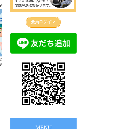
プ
年
な
で
。
MENU