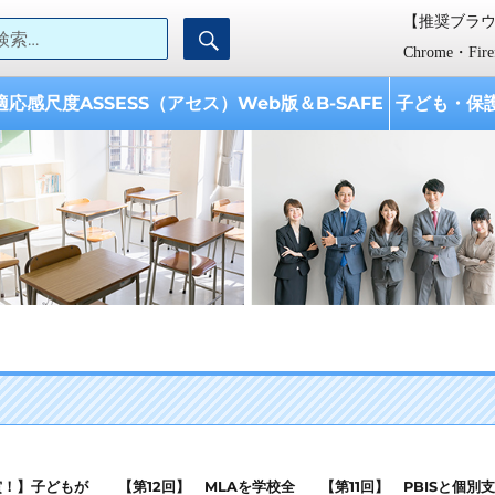
検索:
【推奨ブラ
検
【AISES】学校教育開発研究所
ISES『学校教育開発研究所』は、 「子どもと学校への支援、 教育に携わる
索
として設立されました。
Chrome・Fi
適応感尺度ASSESS（アセス）Web版＆B-SAFE
子ども・保
賞！】子どもが
【第12回】 MLAを学校全
【第11回】 PBISと個別支