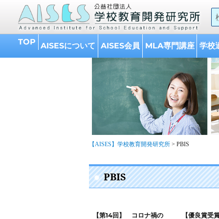
A
的
TOP
AISESについて
AISES会員
MLA専門講座
学校
【AISES】学校教育開発研究所
>
PBIS
PBIS
【第14回】 コロナ禍の
【優良賞受