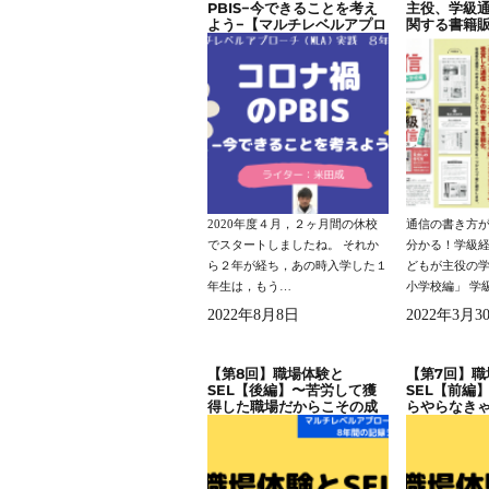
PBIS−今できることを考え
主役、学級
よう−【マルチレベルアプロ
関する書籍
ーチ（MLA）実践 ８年間
の記録】
2020年度４月，２ヶ月間の休校
通信の書き方
でスタートしましたね。 それか
分かる！学級
ら２年が経ち，あの時入学した１
どもが主役の
年生は，もう…
小学校編」 学
2022年8月8日
2022年3月3
【第8回】職場体験と
【第7回】職
SEL【後編】〜苦労して獲
SEL【前編
得した職場だからこその成
らやらなき
果〜【マルチレベルアプロ
験とは言え
ーチ（MLA）実践8年間の
チレベルア
記録】
（MLA）実
録】