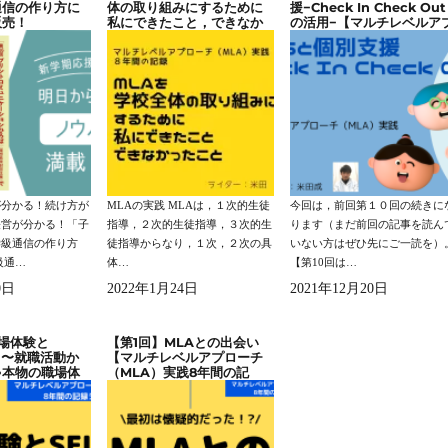
通信の作り方に
体の取り組みにするために
援−Check In Check Out
販売！
私にできたこと，できなか
の活用−【マルチレベルア
ったこと【マルチレベルア
ローチ（MLA）実践 ８
プローチ（MLA）実践 ８
間の記録】
年間の記録】
が分かる！続け方が
MLAの実践 MLAは，１次的生徒
今回は，前回第１０回の続きに
経営が分かる！「子
指導，２次的生徒指導，３次的生
ります（まだ前回の記事を読ん
学級通信の作り方
徒指導からなり，１次，２次の具
いない方はぜひ先にご一読を）
級通…
体…
【第10回は…
0日
2022年1月24日
2021年12月20日
場体験と
【第1回】MLAとの出会い
】〜就職活動か
【マルチレベルアプローチ
ゃ本物の職場体
（MLA）実践8年間の記
ない！〜【マル
録】
プローチ
践8年間の記