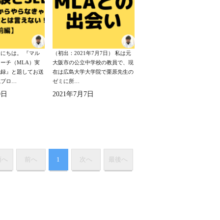
にちは。 『マル
（初出：2021年7月7日） 私は元
ーチ（MLA）実
大阪市の公立中学校の教員で、現
記録』と題してお送
在は広島大学大学院で栗原先生の
載ブロ…
ゼミに所…
0日
2021年7月7日
頭へ
前へ
1
次へ
最後へ