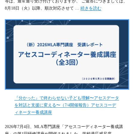
等は、通常通り受け付けておりますが、 ご返答につきましては、
“【夏季休業のお知らせ(2026
8月18日（火）以降、順次対応させて …
続きを読む
『分かった』で終わらせない子ども理解〜アセスデータ
を対話と支援に変える〜（7/4開催報告）アセスコーデ
ィネーター養成講座
2026年7月4日、MLA専門講座「アセスコーディネーター養成講
座」の第1回研修講座が開催されました。学校適応感尺度