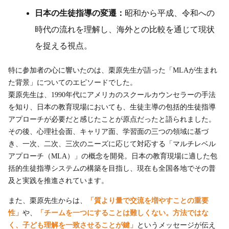
日本の生徒指導の変遷：
昭和から平成、令和への
時代の流れを理解し、海外との比較を通じて現状
を捉える視点。
特に参加者の心に響いたのは、栗原先生が語った「MLAが生まれ
た背景」についてのエピソードでした。
栗原先生は、1990年代にアメリカのスクールカウンセラーの手法
を知り、日本の教育現場においても、生徒主導の包括的生徒指導
アプローチが必要だと感じたことが原点だったと語られました。
その後、心理社会面、キャリア面、学習面の三つの領域に基づ
き、一次、二次、三次のニーズに応じて対応する「マルチレベル
アプローチ（MLA）」の概念を開発。日本の教育現場に適した包
括的生徒指導システムの構築を目指し、現在も全国各地でその普
及と実践を推進されています。
また、栗原先生からは、
「質より量で交流を増やすことの重要
性」
や、
「チームを一つにすることは難しくない。方法ではな
く、子ども理解を一致させることが鍵」
というメッセージが伝え