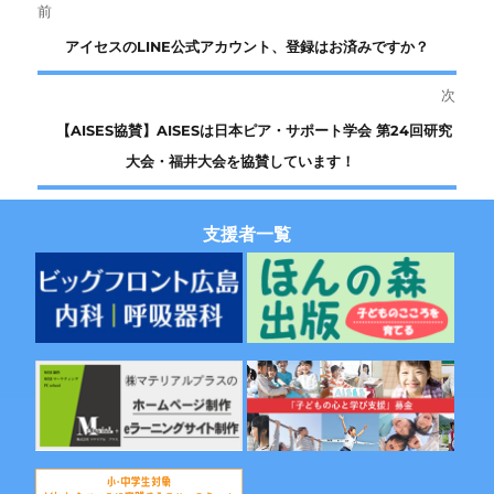
投
前
前
アイセスのLINE公式アカウント、登録はお済みですか？
稿
の
次
ナ
投
次
【AISES協賛】AISESは日本ピア・サポート学会 第24回研究
稿:
ビ
の
大会・福井大会を協賛しています！
投
ゲ
稿:
支援者一覧
ー
シ
ョ
ン