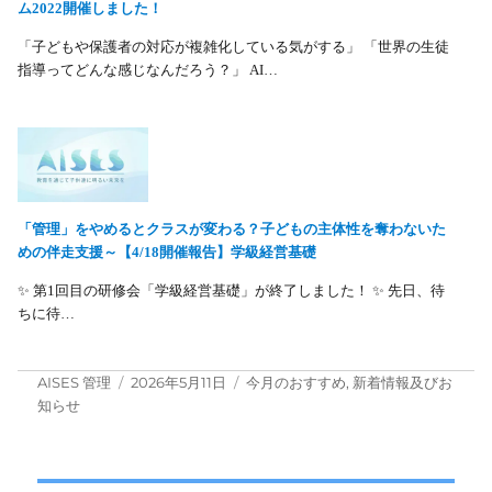
ム2022開催しました！
「子どもや保護者の対応が複雑化している気がする」 「世界の生徒
指導ってどんな感じなんだろう？」 AI…
「管理」をやめるとクラスが変わる？子どもの主体性を奪わないた
めの伴走支援～【4/18開催報告】学級経営基礎
✨ 第1回目の研修会「学級経営基礎」が終了しました！ ✨ 先日、待
ちに待…
投
投
カ
AISES 管理
2026年5月11日
今月のおすすめ
,
新着情報及びお
稿
稿
テ
知らせ
者
日:
ゴ
リ
ー