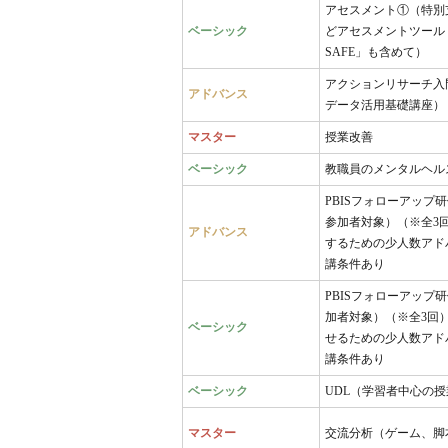
アセスメント①（特別
ベーシック
どアセスメントツール
SAFE」も含めて）
アクションリサーチ入
アドバンス
データ活用基礎講座）
マスター
授業改善
ベーシック
教職員のメンタルヘル
PBISフォローアップ
参加者対象）（※全3
アドバンス
するための少人数アド
講条件あり
PBISフォローアップ
加者対象）（※全3回
ベーシック
せるための少人数アド
講条件あり
ベーシック
UDL（学習者中心の
マスター
交流分析（ゲーム、脚