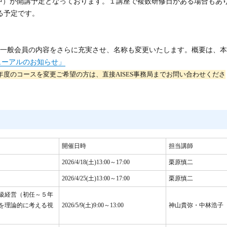
整中）が開講予定となっております。１講座で複数研修日がある場合もあ
る予定です。
一般会員の内容をさらに充実させ、名称も変更いたします。概要は、本
ューアルのお知らせ」
度のコースを変更ご希望の方は、直接AISES事務局までお問い合わせくださ
開催日時
担当講師
2026/4/18(土)13:00～17:00
栗原慎二
2026/4/25(土)13:00～17:00
栗原慎二
級経営（初任～５年
を理論的に考える視
2026/5/9(土)9:00～13:00
神山貴弥・中林浩子