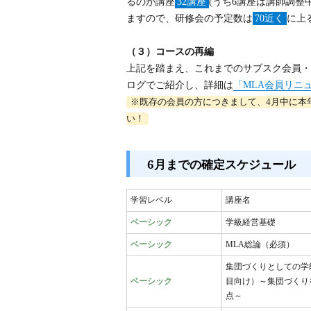
るのが講座
32講座
(うち6講座は講師調
ますので、研修会の予定数は
70近く
に上
（３）コースの再編
上記を踏まえ、これまでのサブスク会員・
ログでご紹介し、詳細は
「MLA会員リニ
※既存の会員の方につきまして、4月中に本年
い！
6月までの確定スケジュール
学習レベル
講座名
ベーシック
学級経営基礎
ベーシック
MLA総論（必須）
集団づくりとしての学
ベーシック
目向け）～集団づくり
点～