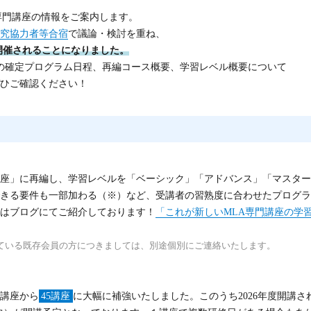
A専門講座の情報をご案内します。
究協力者等合宿
で議論・検討を重ね、
開催されることになりました。
の確定プログラム日程、再編コース概要、学習レベル概要について
ひご確認ください！
座」に再編し、学習レベルを「ベーシック」「アドバンス」「マスター
きる要件も一部加わる（※）など、受講者の習熟度に合わせたプログラ
はブログにてご紹介しております！
「これが新しいMLA専門講座の学
ている既存会員の方につきましては、別途個別にご連絡いたします。
9講座から
45講座
に大幅に補強いたしました。このうち2026年度開講さ