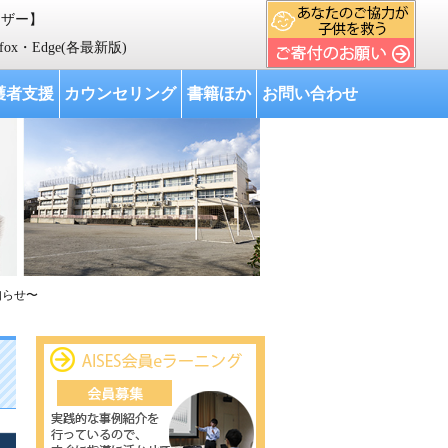
ウザー】
人材育成を行い、 我が国をはじめ世界各国の教育の向上に寄与する」 ことを目
refox・Edge(各最新版)
護者支援
カウンセリング
書籍ほか
お問い合わせ
知らせ〜