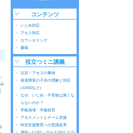
コンテンツ
いじめ対応
アセス対応
カウンセリング
書籍
役立つミニ講義
注目！アセスの事例
」
発達障害の子供の理解と対応
ム
(ADHDなど)
習
なぜ、いじめ・不登校は無くな
らないのか？
学級崩壊・学級経営
アセスメントとチーム支援
特別支援教育への意識改革
れ
虐待・LGBT・デートDVなどの