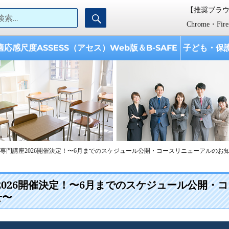
検索:
【推奨ブラ
検
【AISES】学校教育開発研究所
ISES『学校教育開発研究所』は、 「子どもと学校への支援、 教育に携わる
索
として設立されました。
Chrome・Fi
適応感尺度ASSESS（アセス）Web版＆B-SAFE
子ども・保
A専門講座2026開催決定！〜6月までのスケジュール公開・コースリニューアルのお
2026開催決定！〜6月までのスケジュール公開・コ
せ〜