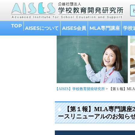
A
的
TOP
AISESについて
AISES会員
MLA専門講座
学校
【AISES】学校教育開発研究所
>
【第１報】ML
【第１報】MLA専門講座
ースリニューアルのお知ら