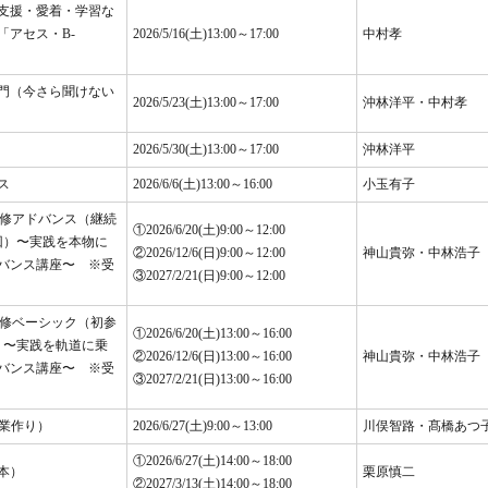
支援・愛着・学習な
「アセス・B-
2026/5/16(土)13:00～17:00
中村孝
門（今さら聞けない
2026/5/23(土)13:00～17:00
沖林洋平・中村孝
2026/5/30(土)13:00～17:00
沖林洋平
ス
2026/6/6(土)13:00～16:00
小玉有子
研修アドバンス（継続
①2026/6/20(土)9:00～12:00
回）〜実践を本物に
②2026/12/6(日)9:00～12:00
神山貴弥・中林浩子
バンス講座〜 ※受
③2027/2/21(日)9:00～12:00
研修ベーシック（初参
①2026/6/20(土)13:00～16:00
）〜実践を軌道に乗
②2026/12/6(日)13:00～16:00
神山貴弥・中林浩子
バンス講座〜 ※受
③2027/2/21(日)13:00～16:00
授業作り）
2026/6/27(土)9:00～13:00
川俣智路・髙橋あつ
①2026/6/27(土)14:00～18:00
本）
栗原慎二
②2027/3/13(土)14:00～18:00