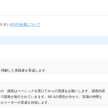
ださい
AISES会員について
視聴し放題
視聴し放題
にて参加可能
職員の方で、個別に2026年度の最新講座をお申し込みの場合、受講料
0円割引）
制度あり（1講座あたり約2.000円割引）
、当該校の教職員全員がeラーニングサイトの閲覧ができます。資料等は
きます。
を理解した実践者を育成します。
型の 講座はベーシックを受けてからの受講をお願いします。講座内容
提で講座が進行されていきます。MLAの理念が分かり、現場の仲間と
ドルリーダーの育成を目指します。