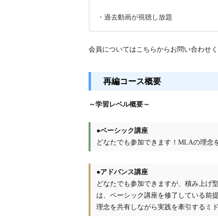
・過去動画が視聴し放題
・会費：30,000円（税込み）/年
・会費：50,000円（税込み）/年
会員についてはこちらからお問い合わせく
・過去動画（～2025年度）が年度中、
・過去動画（～2025年度）が年度中、
再編コース概要
・毎月実施のオンラインサロンに無料
・学校会員資格を持たれた学校所属の教
金の割引制度あり（1講座あたり約2.00
～学習レベル概要～
・2026年度の最新講座の受講料金の割引
・学校会員として入会していただくと
学校全体の研修等で活用することがで
・年度末での更新
●ベーシック講座
どなたでも参加できます！MLAの理念
・年度末での更新
●アドバンス講座
どなたでも参加できますが、積み上げ
は、ベーシック講座を修了している前
理念を共有しながら実践を牽引するミ