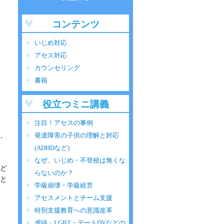
コンテンツ
いじめ対応
アセス対応
カウンセリング
書籍
役立つミニ講義
注目！アセスの事例
、
発達障害の子供の理解と対応
(ADHDなど)
なぜ、いじめ・不登校は無くな
ど
らないのか？
と
学級崩壊・学級経営
アセスメントとチーム支援
特別支援教育への意識改革
虐待・LGBT・デートDVなどの