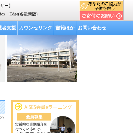
ウザー】
人材育成を行い、 我が国をはじめ世界各国の教育の向上に寄与する」 ことを目
refox・Edge(各最新版)
護者支援
カウンセリング
書籍ほか
お問い合わせ
の
育新聞連載 第13回 「MLAで幼児教育」 執筆：佐藤博子” の