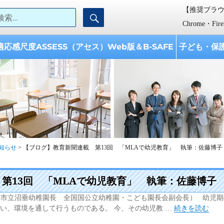
検索:
【推奨ブラ
検
【AISES】学校教育開発研究所
ISES『学校教育開発研究所』は、 「子どもと学校への支援、 教育に携わる
索
として設立されました。
Chrome・Fi
適応感尺度ASSESS（アセス）Web版＆B-SAFE
子ども・保
知らせ
>
【ブログ】教育新聞連載 第13回 「MLAで幼児教育」 執筆：佐藤博子
第13回 「MLAで幼児教育」 執筆：佐藤博子
潟市立沼垂幼稚園長 全国国公立幼稚園・こども園長会副会長） 幼児期
“【ブログ】教
い、環境を通して行うものである。 今、その幼児教 …
続きを読む