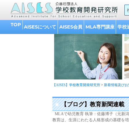
A
的
TOP
AISESについて
AISES会員
MLA専門講座
学校
【AISES】学校教育開発研究所
>
新着情報及びお
【ブログ】教育新聞連載 
MLAで幼児教育 執筆：佐藤博子（元新
教育は、生涯にわたる人格形成の基礎を培