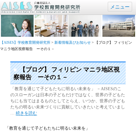
メニュー
【AISES】学校教育開発研究所
>
新着情報及びお知らせ
>
【ブログ】 フィリピン
マニラ地区視察報告 ーその１－
【ブログ】 フィリピン マニラ地区視
察報告 ーその１－
「教育を通じて子どもたちに明るい未来を」 －AISESのこ
のスローガンは日本の子どもだけではなく、世界の子どもた
ちにも当てはまるものとしてとらえ、いつか、世界の子ども
たちの明るい未来づくりに貢献していきたいと考えていまし
“【ブログ】 フィリピン マニラ地区視察報告 ーその１－” の
…
続きを読む
「教育を通じて子どもたちに明るい未来を」