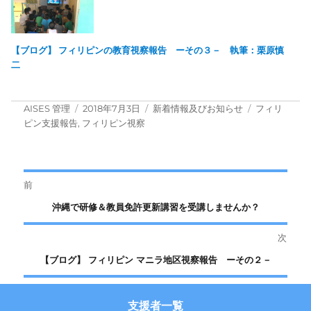
【ブログ】 フィリピンの教育視察報告 ーその３－ 執筆：栗原慎
二
投
投
カ
タ
AISES 管理
2018年7月3日
新着情報及びお知らせ
フィリ
稿
稿
テ
グ
ピン支援報告
,
フィリピン視察
者
日:
ゴ
リ
ー
投
前
前
沖縄で研修＆教員免許更新講習を受講しませんか？
稿
の
次
ナ
投
次
【ブログ】 フィリピン マニラ地区視察報告 ーその２－
稿:
ビ
の
投
ゲ
支援者一覧