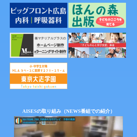
稿:
ー
シ
ョ
ン
AISESの取り組み（NEWS番組での紹介）