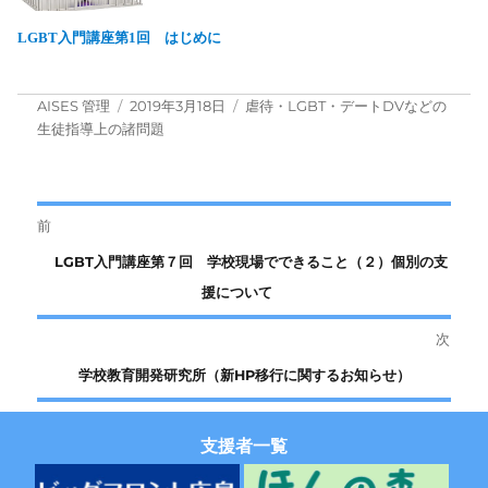
LGBT入門講座第1回 はじめに
投
投
カ
AISES 管理
2019年3月18日
虐待・LGBT・デートDVなどの
稿
稿
テ
生徒指導上の諸問題
者
日:
ゴ
リ
ー
投
前
前
LGBT入門講座第７回 学校現場でできること（２）個別の支
稿
の
援について
ナ
投
次
稿:
ビ
次
学校教育開発研究所（新HP移行に関するお知らせ）
の
ゲ
投
支援者一覧
ー
稿: