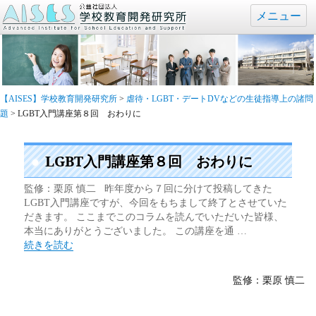
メニュー
【AISES】学校教育開発研究所
>
虐待・LGBT・デートDVなどの生徒指導上の諸問
題
>
LGBT入門講座第８回 おわりに
LGBT入門講座第８回 おわりに
監修：栗原 慎二 昨年度から７回に分けて投稿してきた
LGBT入門講座ですが、今回をもちまして終了とさせていた
だきます。 ここまでこのコラムを読んでいただいた皆様、
本当にありがとうございました。 この講座を通 …
“LGBT入門講座第８回 おわりに” の
続きを読む
監修：栗原 慎二