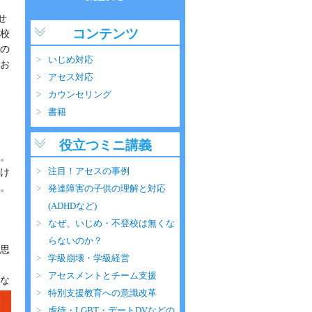
せ
コンテンツ
校
の
いじめ対応
お
アセス対応
カウンセリング
書籍
役立つミニ講義
。
注目！アセスの事例
け
。
発達障害の子供の理解と対応
(ADHDなど)
なぜ、いじめ・不登校は無くな
らないのか？
思
学級崩壊・学級経営
アセスメントとチーム支援
な
特別支援教育への意識改革
虐待・LGBT・デートDVなどの