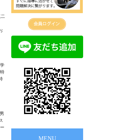
慎二
お
学
特
特
男
ス
ー
MENU