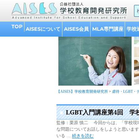
A
的
TOP
AISESについて
AISES会員
MLA専門講座
学校
【AISES】学校教育開発研究所
>
虐待・LGBT
LGBT入門講座第4回 
監修：栗原 慎二 今回からは、「学校現
な問題についてお話しをしようと思いま
“LGBT入門講座第4回 学校現場
いる …
続きを読む