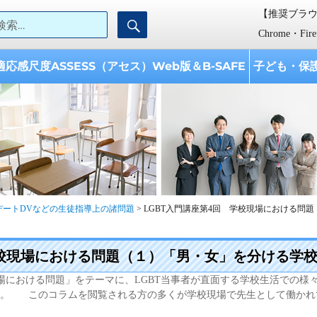
検索:
【推奨ブラ
検
【AISES】学校教育開発研究所
ISES『学校教育開発研究所』は、 「子どもと学校への支援、 教育に携わる
索
として設立されました。
Chrome・Fi
適応感尺度ASSESS（アセス）Web版＆B-SAFE
子ども・保
・デートDVなどの生徒指導上の諸問題
>
LGBT入門講座第4回 学校現場における問
学校現場における問題（１）「男・女」を分ける学
場における問題」をテーマに、LGBT当事者が直面する学校生活での様
す。 このコラムを閲覧される方の多くが学校現場で先生として働かれ
における問題（１）「男・女」を分ける学校” の