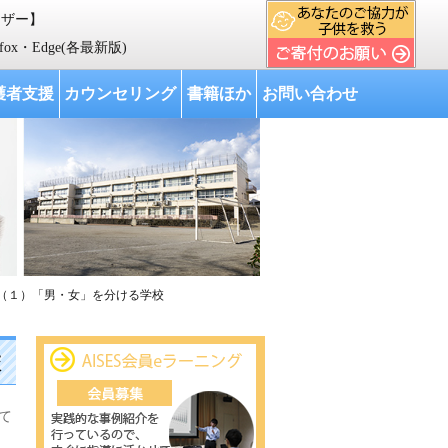
ウザー】
人材育成を行い、 我が国をはじめ世界各国の教育の向上に寄与する」 ことを目
refox・Edge(各最新版)
護者支援
カウンセリング
書籍ほか
お問い合わせ
題（１）「男・女」を分ける学校
校
々
て