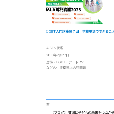
LGBT入門講座第７回 学校現場でできるこ
投
AISES 管理
稿
投
2018年2月27日
者
稿
カ
虐待・LGBT・デートDV
日:
テ
などの生徒指導上の諸問題
ゴ
リ
ー
投
前
前
【ブログ】 貧困に子どもの未来をつぶさせな