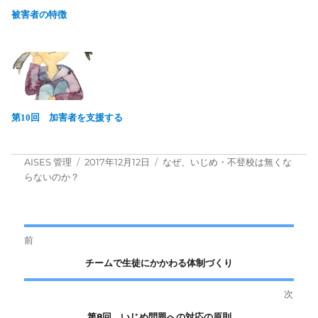
被害者の特徴
第10回 加害者を支援する
投
投
カ
AISES 管理
2017年12月12日
なぜ、いじめ・不登校は無くな
稿
稿
テ
らないのか？
者
日:
ゴ
リ
ー
投
前
前
チームで生徒にかかわる体制づくり
稿
の
次
ナ
投
次
第8回 いじめ問題への対応の原則