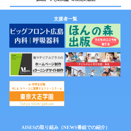
稿:
ビ
の
投
ゲ
支援者一覧
稿:
ー
シ
ョ
ン
AISESの取り組み（NEWS番組での紹介）