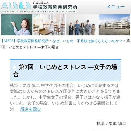
メニュー
【AISES】学校教育開発研究所
>
なぜ、いじめ・不登校は無くならないのか？
>
第
7回 いじめとストレス ―女子の場合
第7回 いじめとストレス ―女子の場
合
執筆：栗原 慎二 中学生男子の場合、いじめに直結するのは
実際の友人からのストレスが圧倒的に大きいことを見てきま
した。しかし、中学生女子の場合、男子とはかなり様子が違
います。 女子の場合、いじめ加害に向かわせる要因として
“第7回 いじめとストレス ―女子の場合” の
男 …
続きを読む
執筆：栗原 慎二