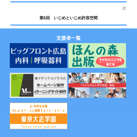
の
次
ナ
投
次
第5回 いじめといじめ許容空間
稿:
ビ
の
投
ゲ
支援者一覧
稿:
ー
シ
ョ
ン