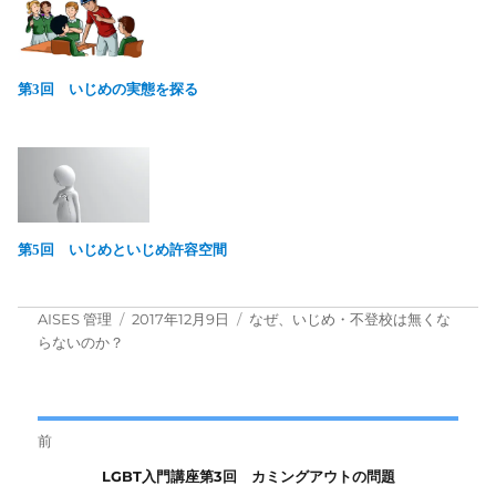
第3回 いじめの実態を探る
第5回 いじめといじめ許容空間
投
投
カ
AISES 管理
2017年12月9日
なぜ、いじめ・不登校は無くな
稿
稿
テ
らないのか？
者
日:
ゴ
リ
ー
投
前
前
LGBT入門講座第3回 カミングアウトの問題
稿