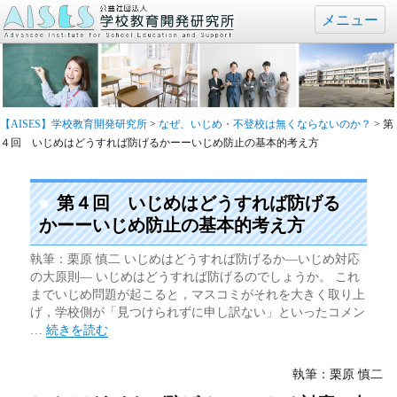
メニュー
【AISES】学校教育開発研究所
>
なぜ、いじめ・不登校は無くならないのか？
>
第
４回 いじめはどうすれば防げるかーーいじめ防止の基本的考え方
第４回 いじめはどうすれば防げる
かーーいじめ防止の基本的考え方
執筆：栗原 慎二 いじめはどうすれば防げるか―いじめ対応
の大原則― いじめはどうすれば防げるのでしょうか。 これ
までいじめ問題が起こると，マスコミがそれを大きく取り上
げ，学校側が「見つけられずに申し訳ない」といったコメン
“第４回 いじめはどうすれば防げるかーーいじめ防止の基本的
…
続きを読む
執筆：栗原 慎二