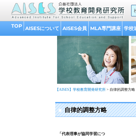
A
的
TOP
AISESについて
AISES会員
MLA専門講座
学校
【AISES】学校教育開発研究所
>
自律的調整方略
自律的調整方略
「代表理事が協同学習につ