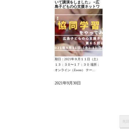
いて講演をしました」 ~広
島子どもの心支援ネットワ
ーク研修会報告~
期日：2021年９月１１日（土）
１３：３０〜１７：３０ 場所：
オンライン（Zoom） テー…
2021年9月30日
先