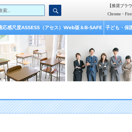
検索:
【推奨ブラ
検
【AISES】学校教育開発研究所
ISES『学校教育開発研究所』は、 「子どもと学校への支援、 教育に携わる
索
として設立されました。
Chrome・Fi
適応感尺度ASSESS（アセス）Web版＆B-SAFE
子ども・保